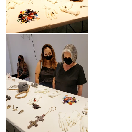
toque.
Imaginem o
frio!
Prata 950
oxidada e
manta para
doação