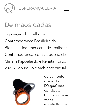
Cruz
ESPERANÇA LERIA
Anel Luz
urbana
D'água
De mãos dadas
Essa peça de
mão e de
Inspirado em
colo
Exposição de Joalheria
uma
representa a
brincadeira de
Contemporânea Brasileira da III
dor que a
infância com
Bienal Latinoamericana de Joalheria
população
uma lâmpada
de rua sente,
incandescente
Contemporânea, com curadoria de
mesmo com
que, com
Miriam Pappalardo e Renata Porto.
o grande
água, se
auxílio de
transformava
2021 - São Paulo e ambiente virtual
muitos
em uma lente
cidadãos
de aumento,
que
o anel ‘Luz
trabalham
D’água’ nos
para aliviar a
convida a
fome, o frio
brincar com as
e a solidão
várias
dessas
possibilidades